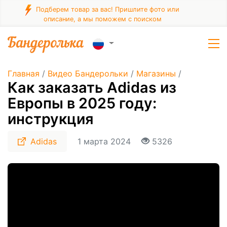
Подберем товар за вас! Пришлите фото или
описание, а мы поможем с поиском
Главная
/
Видео Бандерольки
/
Магазины
/
Как заказать Adidas из
Европы в 2025 году:
инструкция
Adidas
1 марта 2024
5326