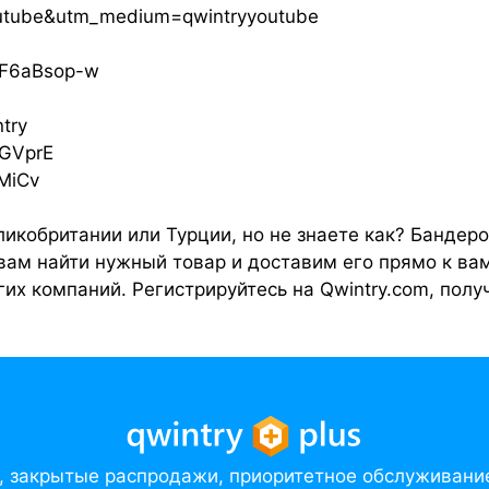
outube&utm_medium=qwintryyoutube
YnF6aBsop-w
try
3GVprE
PMiCv
ликобритании или Турции, но не знаете как? Бандер
вам найти нужный товар и доставим его прямо к ва
ругих компаний. Регистрируйтесь на Qwintry.com, пол
у, закрытые распродажи, приоритетное обслуживани