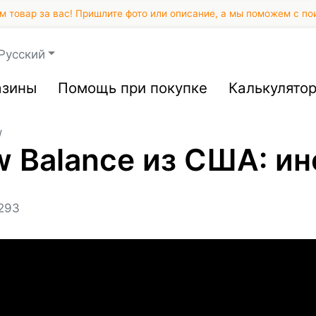
 товар за вас! Пришлите фото или описание, а мы поможем с по
Русский
азины
Помощь при покупке
Калькулято
/
w Balance из США: и
293