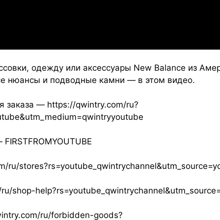
ссовки, одежду или аксессуары New Balance из Амер
се нюансы и подводные камни — в этом видео.
 заказа — https://qwintry.com/ru?
outube&utm_medium=qwintryyoutube
з — FIRSTFROMYOUTUBE
om/ru/stores?rs=youtube_qwintrychannel&utm_source
m/ru/shop-help?rs=youtube_qwintrychannel&utm_sour
ntry.com/ru/forbidden-goods?