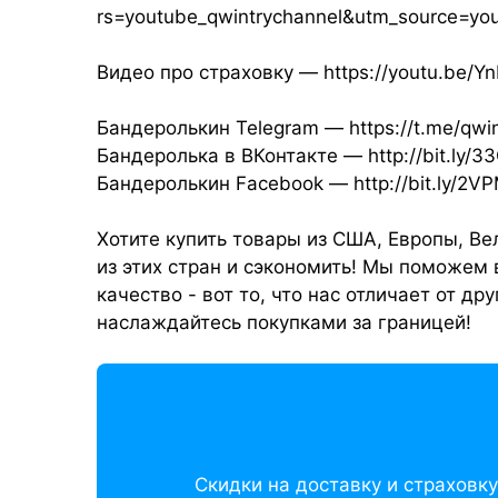
rs=youtube_qwintrychannel&utm_source=y
Видео про страховку — https://youtu.be/
Бандеролькин Telegram — https://t.me/qwin
Бандеролька в ВКонтакте — http://bit.ly/3
Бандеролькин Facebook — http://bit.ly/2V
Хотите купить товары из США, Европы, Ве
из этих стран и сэкономить! Мы поможем 
качество - вот то, что нас отличает от д
наслаждайтесь покупками за границей!
Скидки на доставку и страховк