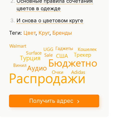
Основные правила сочетания
цветов в одежде
И снова о цветовом круге
Теги:
Цвет
,
Круг
,
Бренды
Walmart
Гаджеты
UGG
Кошелек
Surface
Трекер
Sale
США
Турция
Бюджетно
Винил
Аудио
Распродажи
Очки
Adidas
Получить адрес