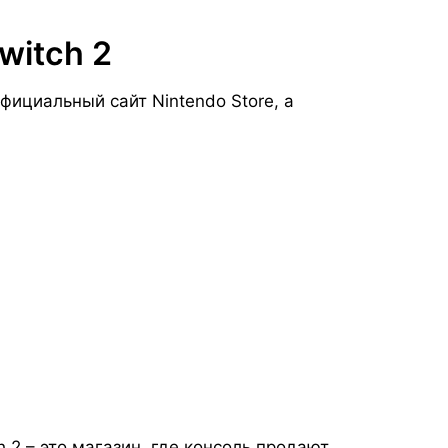
witch 2
ициальный сайт Nintendo Store, а
 2 – это магазин, где консоль продают