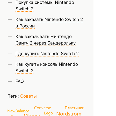
Покупка системы Nintendo
Switch 2
Как заказать Nintendo Switch 2
в России
Как заказывать Нинтендо
Свитч 2 через Бандерольку
Где купить Nintendo Switch 2
Как купить консоль Nintendo
Switch 2
FAQ
Теги:
Советы
Converse
Пластинки
NewBalance
Nordstrom
Lego