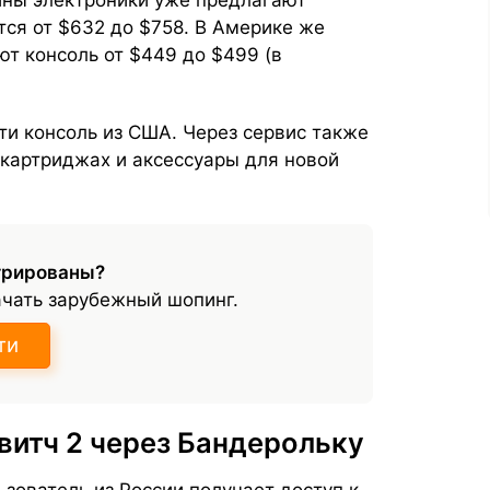
ины электроники уже предлагают
тся от $632 до $758. В Америке же
т консоль от $449 до $499 (в
и консоль из США. Через сервис также
 картриджах и аксессуары для новой
трированы?
ачать зарубежный шопинг.
ти
витч 2 через Бандерольку
зователь из России получает доступ к