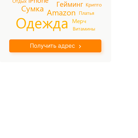
iPhone
Отдых
Гейминг
Крипто
Сумка
Amazon
Платья
Одежда
Мерч
Витамины
Получить адрес