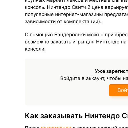
крупных маркетплейсов и местные магаз
консоль. Нинтендо Свитч 2 цена варьируе
популярные интернет-магазины предлагаю
зависимости от комплектации).
С помощью Бандерольки можно приобрест
возможно заказать игры для Нинтендо на
консоли.
Уже зарегис
Войдите в аккаунт, чтобы н
Вой
Как заказывать Нинтендо С
После
регистрации
в сервисе каждый поль