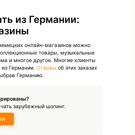
ть из Германии:
газины
з немецких онлайн-магазинов можно
 коллекционные товары, музыкальные
ома и многое другое. Многие клиенты
 из Германии.
Отзывы
об этих заказах
выбрав Германию.
трированы?
ачать зарубежный шопинг.
ти