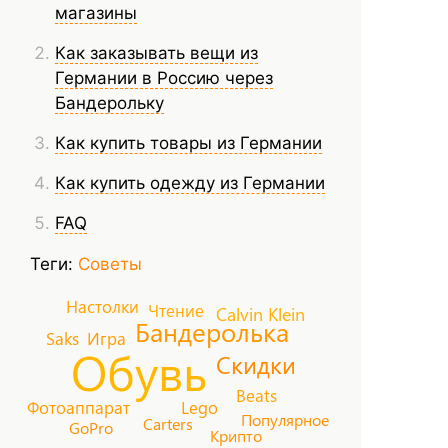
магазины
Как заказывать вещи из
Германии в Россию через
Бандерольку
Как купить товары из Германии
Как купить одежду из Германии
FAQ
Теги:
Советы
Настолки
Чтение
Calvin Klein
Бандеролька
Saks
Игра
Обувь
Скидки
Beats
Фотоаппарат
Lego
Популярное
Carters
GoPro
Крипто