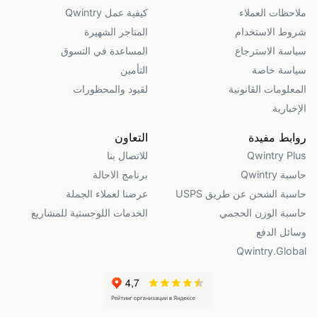
ملاحظات العملاء
كيفية عمل Qwintry
شروط الاستخدام
المتاجر الشهيرة
سياسة الاسترجاع
المساعدة في التسوق
سياسة خاصة
التأمين
المعلومات القانونية
لقيود والمحظورات
الإخبارية
روابط مفيدة
التعاون
Qwintry Plus
للاتصال بنا
حاسبة Qwintry
برنامج الاحالة
حاسبة الشحن عن طريق USPS
عرضنا لعملاء الجملة
حاسبة الوزن الحجمي
الخدمات اللوجستية للمشاريع
وسائل الدفع
Qwintry.Global