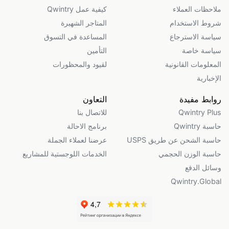
ملاحظات العملاء
كيفية عمل Qwintry
شروط الاستخدام
المتاجر الشهيرة
سياسة الاسترجاع
المساعدة في التسوق
سياسة خاصة
التأمين
المعلومات القانونية
لقيود والمحظورات
الإخبارية
روابط مفيدة
التعاون
Qwintry Plus
للاتصال بنا
حاسبة Qwintry
برنامج الاحالة
حاسبة الشحن عن طريق USPS
عرضنا لعملاء الجملة
حاسبة الوزن الحجمي
الخدمات اللوجستية للمشاريع
وسائل الدفع
Qwintry.Global