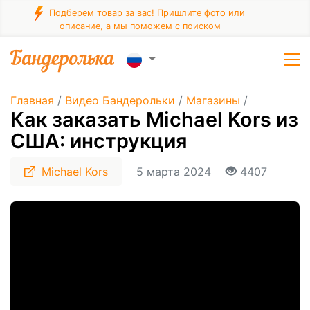
Подберем товар за вас! Пришлите фото или
описание, а мы поможем с поиском
Главная
/
Видео Бандерольки
/
Магазины
/
Как заказать Michael Kors из
США: инструкция
Michael Kors
5 марта 2024
4407