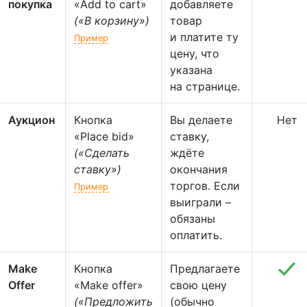
покупка
«Add to cart»
добавляете
(«В корзину»)
товар
и платите ту
Пример
цену, что
указана
на странице.
Аукцион
Кнопка
Вы делаете
Нет
«Place bid»
ставку,
(«Сделать
ждёте
ставку»)
окончания
торгов. Если
Пример
выиграли –
обязаны
оплатить.
Make
Кнопка
Предлагаете
Offer
«Make offer»
свою цену
(«Предложить
(обычно