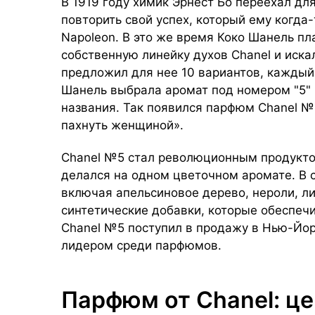
В 1919 году химик Эрнест Бо переехал дл
повторить свой успех, который ему когда
Napoleon. В это же время Коко Шанель пл
собственную линейку духов Chanel и иска
предложил для нее 10 вариантов, каждый 
Шанель выбрала аромат под номером "5" 
названия. Так появился парфюм Chanel №
пахнуть женщиной».
Chanel №5 стал революционным продукто
делался на одном цветочном аромате. В 
включая апельсиновое дерево, нероли, ли
синтетические добавки, которые обеспечи
Chanel №5 поступил в продажу в Нью-Йорк
лидером среди парфюмов.
Парфюм от Chanel: це