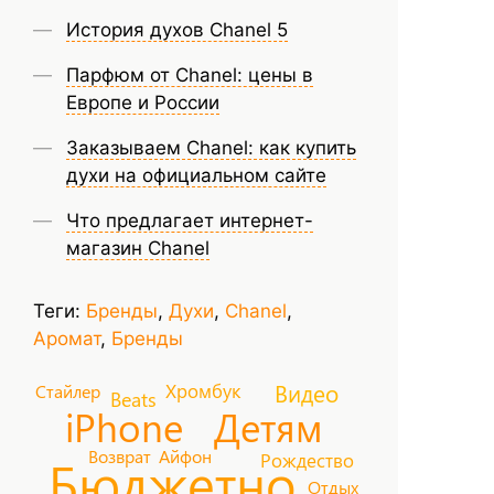
История духов Chanel 5
Парфюм от Chanel: цены в
Европе и России
Заказываем Chanel: как купить
духи на официальном сайте
Что предлагает интернет-
магазин Chanel
Теги:
Бренды
,
Духи
,
Chanel
,
Аромат
,
Бренды
Видео
Хромбук
Стайлер
Beats
iPhone
Детям
Возврат
Айфон
Рождество
Бюджетно
Отдых