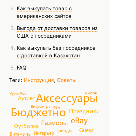
Как выкупать товар с
американских сайтов
Выгода от доставки товаров из
США с посредниками
Как выкупать без посредников
с доставкой в Казахстан
FAQ
Теги:
Инструкция
,
Советы
Аксессуары
Айфон
Хромбук
Аутлет
Видеоигры
Бюджетно
Фен
Праздники
eBay
Размеры
Футболка
Guess
Тренды
Интерьер
Витамины