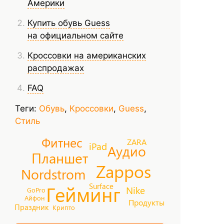
Америки
Купить обувь Guess
на официальном сайте
Кроссовки на американских
распродажах
FAQ
Теги:
Обувь
,
Кроссовки
,
Guess
,
Стиль
Фитнес
ZARA
iPad
Аудио
Планшет
Zappos
Nordstrom
Гейминг
Surface
Nike
GoPro
Айфон
Продукты
Праздник
Крипто