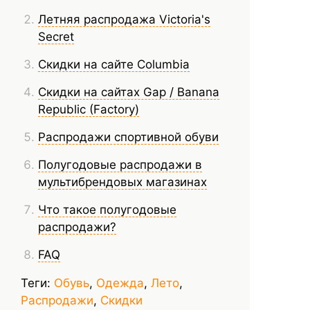
Летняя распродажа Victoria's
Secret
Скидки на сайте Columbia
Скидки на сайтах Gap / Banana
Republic (Factory)
Распродажи спортивной обуви
Полугодовые распродажи в
мультибрендовых магазинах
Что такое полугодовые
распродажи?
FAQ
Теги:
Обувь
,
Одежда
,
Лето
,
Распродажи
,
Скидки