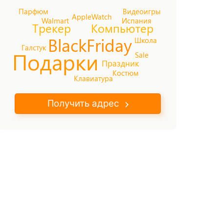
Парфюм
Видеоигры
AppleWatch
Walmart
Испания
Трекер
Компьютер
BlackFriday
Школа
Галстук
Подарки
Sale
Праздник
Костюм
Клавиатура
Получить адрес