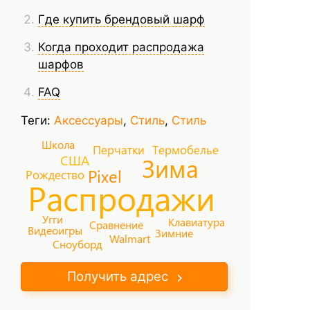
Где купить брендовый шарф
Когда проходит распродажа
шарфов
FAQ
Теги:
Аксессуары
,
Стиль
,
Стиль
Школа
Перчатки
Термобелье
Зима
США
Pixel
Рождество
Распродажи
Угги
Клавиатура
Сравнение
Видеоигры
Зимние
Walmart
Сноуборд
Получить адрес