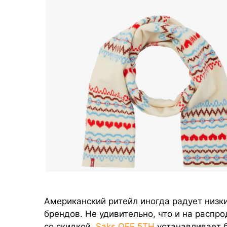
Американский ритейл иногда радует низк
брендов. Не удивительно, что и на распр
со скидкой.
Saks OFF 5TH
устанавливает б