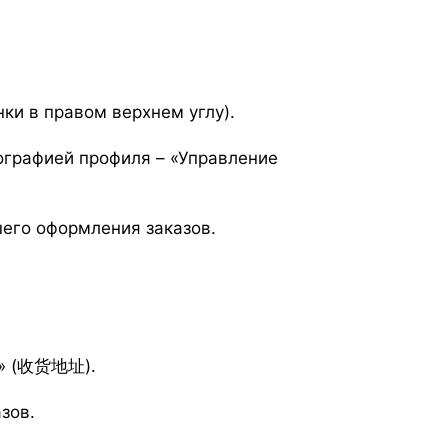
ки в правом верхнем углу).
ографией профиля – «Управление
его оформления заказов.
и» (收货地址).
зов.