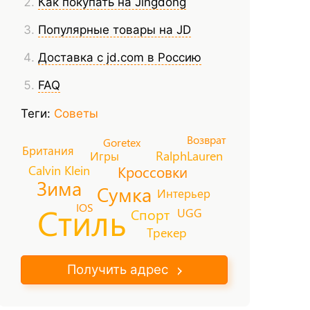
Как покупать на Jingdong
Популярные товары на JD
Доставка с jd.com в Россию
FAQ
Теги:
Советы
Возврат
Goretex
Британия
RalphLauren
Игры
Calvin Klein
Кроссовки
Зима
Сумка
Интерьер
Стиль
IOS
Спорт
UGG
Трекер
Получить адрес