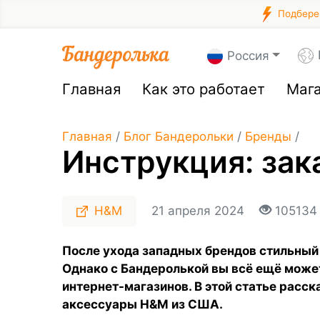
Подберем
Россия
Главная
Как это работает
Маг
Главная
/
Блог Бандерольки
/
Бренды
/
Инструкция: за
H&M
21 апреля 2024
105134
После ухода западных брендов стильный 
Однако с Бандеролькой вы всё ещё може
интернет-магазинов. В этой статье расск
аксессуары H&M из США.