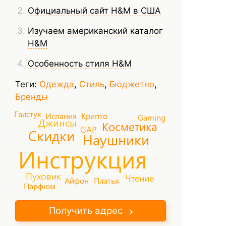
Официальный сайт H&M в США
Изучаем американский каталог
H&M
Особенность стиля H&M
Теги:
Одежда
,
Стиль
,
Бюджетно
,
Бренды
Галстук
Испания
Крипто
Gaming
Джинсы
Косметика
GAP
Скидки
Наушники
Инструкция
Пуховик
Чтение
Платья
Айфон
Парфюм
Получить адрес