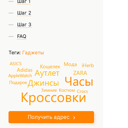
Шаг 1
Шаг 2
Шаг 3
FAQ
Теги:
Гаджеты
ASICS
Мода
iHerb
Кошелек
Adidas
Аутлет
ZARA
Часы
AppleWatch
Джинсы
Подарок
Зимние
Костюм
Кроссовки
Crocs
Получить адрес