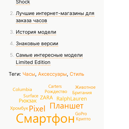
Shock
Лучшие интернет-магазины для
заказа часов
История модели
Знаковые версии
Самые интересные модели
Limited Edition
Теги:
Часы
,
Аксессуары
,
Стиль
Carters
Животное
Columbia
Рождество
Британия
Surface
ZARA
RalphLauren
Рюкзак
Планшет
Pixel
Хромбук
Смартфон
GoPro
Крипто