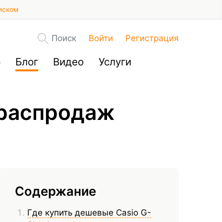
иском
Поиск
Войти
Регистрация
р
Блог
Видео
Услуги
 распродаж
Содержание
Где купить дешевые Casio G-