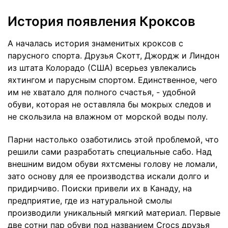
История появления Кроксов
А началась история знаменитых кроксов с
парусного спорта. Друзья Скотт, Джордж и Линдон
из штата Колорадо (США) всерьез увлекались
яхтингом и парусным спортом. Единственное, чего
им не хватало для полного счастья, - удобной
обуви, которая не оставляла бы мокрых следов и
не скользила на влажном от морской воды полу.
Парни настолько озаботились этой проблемой, что
решили сами разработать специальные сабо. Над
внешним видом обуви яхтсмены голову не ломали,
зато основу для ее производства искали долго и
придирчиво. Поиски привели их в Канаду, на
предприятие, где из натуральной смолы
производили уникальный мягкий материал. Первые
две сотни пар обуви под названием Сrocs друзья