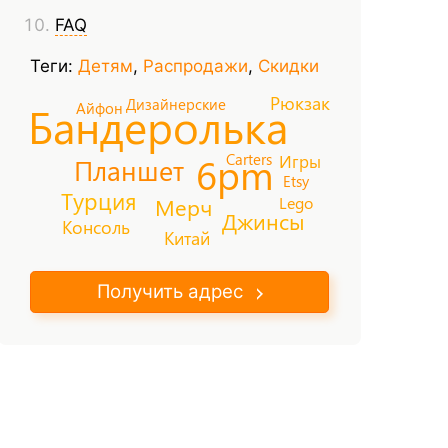
FAQ
Теги:
Детям
,
Распродажи
,
Скидки
Рюкзак
Дизайнерские
Бандеролька
Айфон
6pm
Carters
Игры
Планшет
Etsy
Турция
Lego
Мерч
Джинсы
Консоль
Китай
Получить адрес