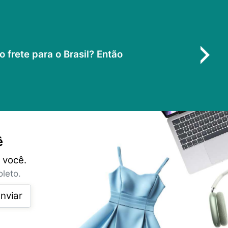
frete para o Brasil? Então
ê
 você.
leto.
nviar