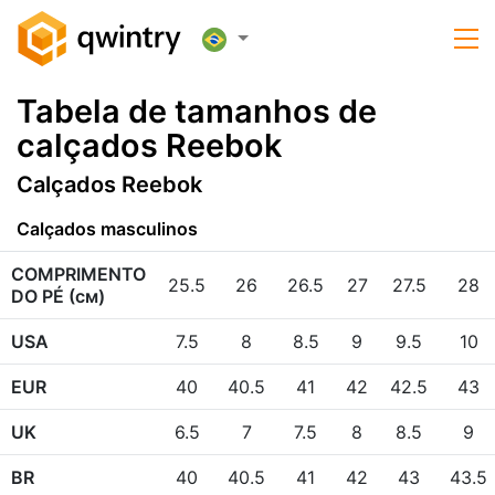
Tabela de tamanhos de
calçados Reebok
Calçados Reebok
Calçados masculinos
COMPRIMENTO
25.5
26
26.5
27
27.5
28
DO PÉ (см)
USA
7.5
8
8.5
9
9.5
10
EUR
40
40.5
41
42
42.5
43
UK
6.5
7
7.5
8
8.5
9
BR
40
40.5
41
42
43
43.5