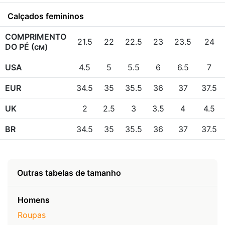
Calçados femininos
COMPRIMENTO
21.5
22
22.5
23
23.5
24
DO PÉ (см)
USA
4.5
5
5.5
6
6.5
7
EUR
34.5
35
35.5
36
37
37.5
UK
2
2.5
3
3.5
4
4.5
BR
34.5
35
35.5
36
37
37.5
Outras tabelas de tamanho
Homens
Roupas