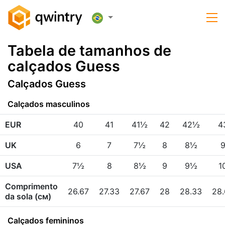
Tabela de tamanhos de
calçados Guess
Calçados Guess
Calçados masculinos
EUR
40
41
41½
42
42½
4
UK
6
7
7½
8
8½
USA
7½
8
8½
9
9½
1
Comprimento
26.67
27.33
27.67
28
28.33
28.
da sola (см)
Calçados femininos