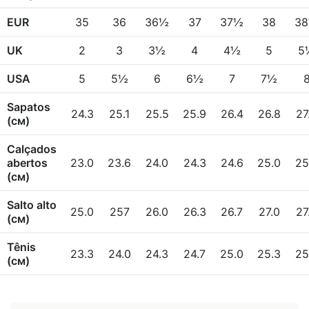
EUR
35
36
36½
37
37½
38
3
UK
2
3
3½
4
4½
5
5
USA
5
5½
6
6½
7
7½
Sapatos
24.3
25.1
25.5
25.9
26.4
26.8
27
(см)
Calçados
abertos
23.0
23.6
24.0
24.3
24.6
25.0
25
(см)
Salto alto
25.0
257
26.0
26.3
26.7
27.0
27
(см)
Tênis
23.3
24.0
24.3
24.7
25.0
25.3
25
(см)