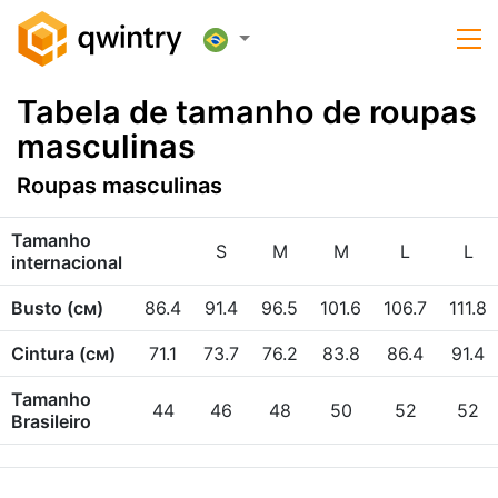
Tabela de tamanho de roupas
masculinas
Roupas masculinas
Tamanho
S
M
M
L
L
internacional
Busto (см)
86.4
91.4
96.5
101.6
106.7
111.8
Cintura (см)
71.1
73.7
76.2
83.8
86.4
91.4
Tamanho
44
46
48
50
52
52
Brasileiro