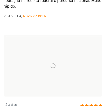
liberação na receita federal e percurso nacional. Muito
rápido.
VILA VELHA,
ND717251191BR
há 3 dias