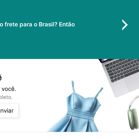
frete para o Brasil? Então
ê
 você.
leto.
nviar