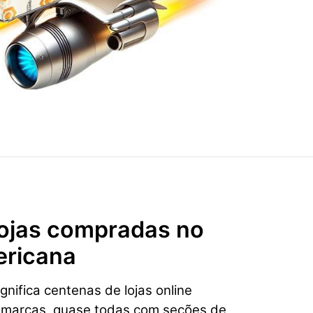
 lojas compradas no
ricana
nifica centenas de lojas online
omarcas, quase todas com seções de