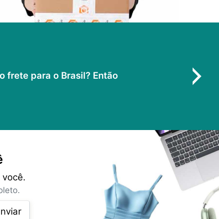
frete para o Brasil? Então
ê
 você.
leto.
nviar