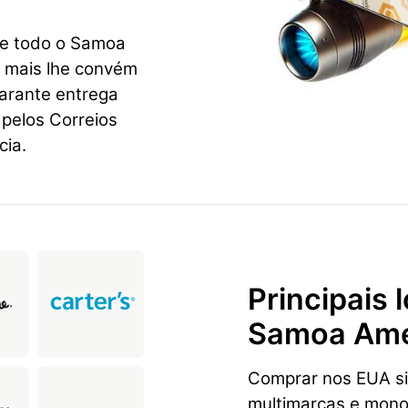
 e todo o Samoa
e mais lhe convém
garante entrega
 pelos Correios
cia.
Principais
Samoa Ame
Comprar nos EUA sig
multimarcas e mon