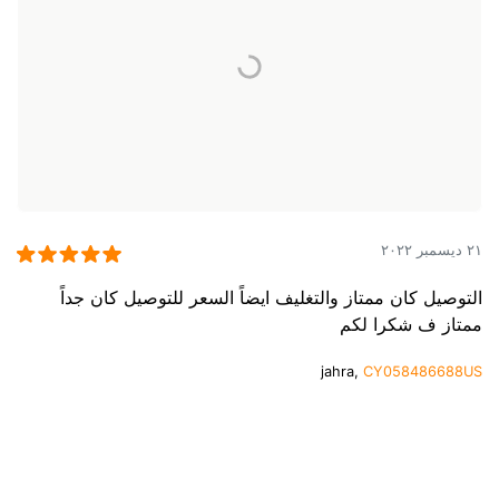
٢١ ديسمبر ٢٠٢٢
التوصيل كان ممتاز والتغليف ايضاً السعر للتوصيل كان جداً
ممتاز ف شكرا لكم
jahra,
CY058486688US