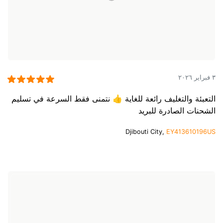
٣ فبراير ٢٠٢٦
التعبئة والتغليف رائعة للغاية 👍 نتمنى فقط السرعة في تسليم
الشحنات الصادرة للبريد
Djibouti City,
EY413610196US