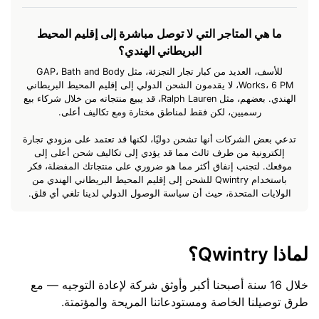
ما هي المتاجر التي لا توصل مباشرة إلى إقليم المحيط
البريطاني الهندي؟
للأسف، العديد من كبار تجار التجزئة، مثل GAP، Bath and Body
Works، 6 PM، لا يقدمون الشحن الدولي إلى إقليم المحيط البريطاني
الهندي. بعضهم، مثل Ralph Lauren، قد يبيع منتجاته من خلال شركاء بيع
رسميين، لكن فقط لمناطق مختارة ومع تكاليف أعلى.
تدعي بعض الشركات أنها تشحن دوليًا، لكنها قد تعتمد على مزودي تجارة
إلكترونية من طرف ثالث مما قد يؤدي إلى تكاليف شحن أعلى إلى
موقعك. لتجنب إنفاق أكثر مما هو ضروري على منتجاتك المفضلة، فكر
باستخدام Qwintry للشحن إلى إقليم المحيط البريطاني الهندي من
الولايات المتحدة، حيث أن سياسة الوصول الدولي لدينا تلغي أي قلق.
لماذا Qwintry؟
خلال 16 سنة أصبحنا أكبر وأوثق شركة لإعادة التوجيه — مع
طرق توصيلنا الخاصة ومستودعاتنا المريحة والمؤتمتة.