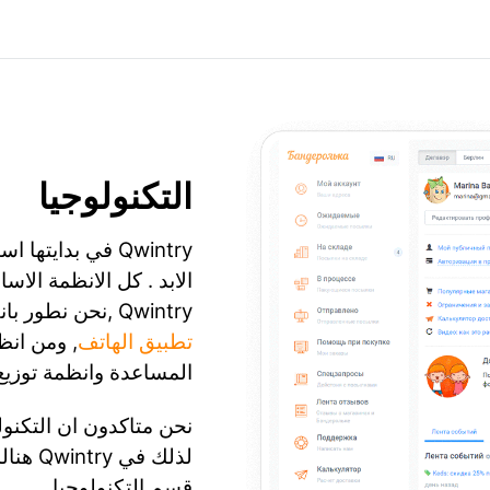
التكنولوجيا
Qwintry في بدايت
الابد . كل الانظمة الاس
Qwintry ,نحن نطور بانفسنا الكثير ابتداء بموقعنا الالكتروني حتى
تطبيق الهاتف
, ومن انظ
المساعدة وانظمة توزيع
نحن متاكدون ان التكنول
لذلك ف
قسم التكنولوجيا .