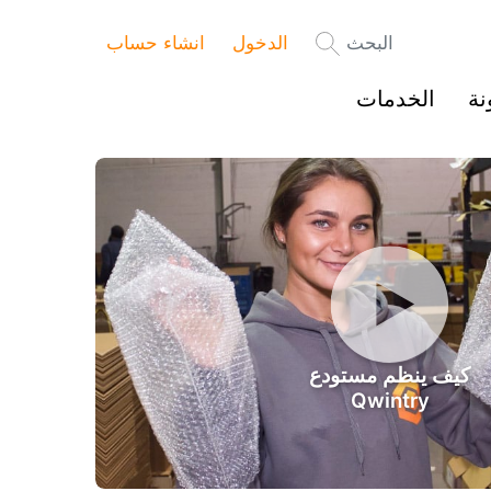
البحث
الدخول
انشاء حساب
نة
الخدمات
كيف ينظم مستودع
Qwintry