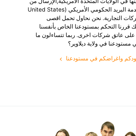
ينها في الولايات المتحدة الامريكية,الإرسال من
أمريكا يتم عن طريق خدمة البريد الحكومي الأمريكي (United States
Postal) والشركات التجارية. نحن نحاول تحمل اقصى
 قررنا التحكم بمستودعنا الخاص بأنفسنا
 على عاتق شركات اخرى. ربما تتساءلون ما
ي مستودعنا في ولاية ديلاوير؟
دكم واغراضكم في مستودعنا