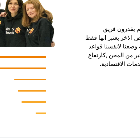
م يقدرون فريق
الاخر يعتبر انها فقط
 في Qwintry من البداية وضعنا لانفسنا قواعد
ير من المحن ,كارتفاع
مات الاقتصادية.