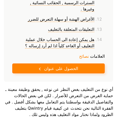
السترات الرسمية , الحقائب النسائية ,
وغيرها .
الأغراض الهشة أو سهلة التعرض للضرر
التعليقات المتعلقة بالتغليف
هل يمكن إعادة الى الحساب خلال عملية
التغليف أو الغاءه كلياً اذا لم أرد إرساله ؟
العلامات
نصائح
الحصول على عنوان
أي نوع من التغليف بغض النظر عن نوعه , يحقق وظيفة معينة ـ
حماية الغرض من التعرض للأضرار . لكن في بعض الحالات
والتفاصيل الدقيقة بواسطتنا يتم التعامل معها بشكل أفضل . في
الفقرة التالية نحن نتحدث عن كيفية قيام Qwintry بتغليف
الطرود ولماذا نختار مواد التغليف هذه وليس تلك .