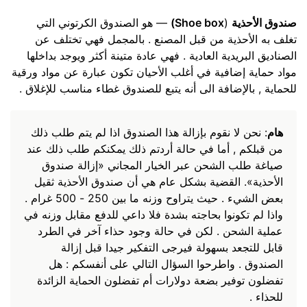
صندوق الأحذية
(
Shoe box)
— هو الصندوق الكرتوني التي
تغلف به الأحذية من قبل المصنع . بالمجمل فهي تختلف عن
الصناديق البريدية العادية . فهي عادة متينة أكثر ويوجد بداخلها
مواد حماية إضافية في أغلب الأحيان تكون عبارة عن مواد ورقية
للحماية , بالإضافة الى أنه يتبع للصندوق غطاء مناسب للإغلاق .
هام
: نحن لا نقوم بإزالة هذا الصندوق اذا لم يتم طلب ذلك
من قبلكم , أما في حالة أردتم ذلك يمكنكم طلب ذلك عند
صياغة طلب الشحن عبر الخيار المجاني «إزالة صندوق
الأحذية». القضية بشكل عام هي أن صندوق الأحذية ثقيل
بعض الشيء . حيث يتراوح وزنه ما بين 250 - 500 غرام .
واذا لم تكونوا بحاجته بشدة فلا داعي للدفع مقابل وزنه في
عملية الشحن . لكن في حالة وجود حذاء آخر في الطرد
قابل للتجعد بسهولة فيرجى التفكير جيدا قبل إزالة
الصندوق . واطرحوا السؤال التالي على أنفسكم : هل
تفضلون توفير بضعة دولارات أم تفضلون الحماية الزائدة
للحذاء .