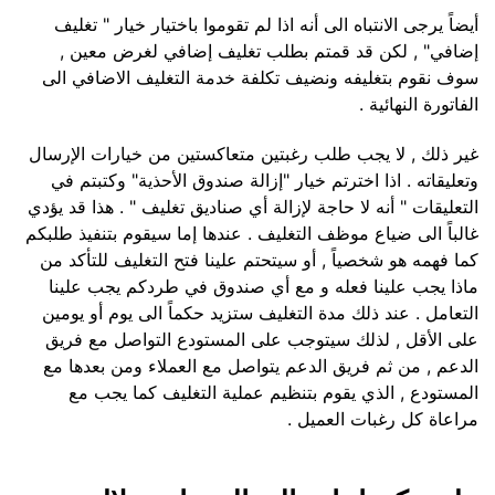
أيضاً يرجى الانتباه الى أنه اذا لم تقوموا باختيار خيار " تغليف
إضافي" , لكن قد قمتم بطلب تغليف إضافي لغرض معين ,
سوف نقوم بتغليفه ونضيف تكلفة خدمة التغليف الاضافي الى
الفاتورة النهائية .
غير ذلك , لا يجب طلب رغبتين متعاكستين من خيارات الإرسال
وتعليقاته . اذا اخترتم خيار "إزالة صندوق الأحذية" وكتبتم في
التعليقات " أنه لا حاجة لإزالة أي صناديق تغليف " . هذا قد يؤدي
غالباً الى ضياع موظف التغليف . عندها إما سيقوم بتنفيذ طلبكم
كما فهمه هو شخصياً , أو سيتحتم علينا فتح التغليف للتأكد من
ماذا يجب علينا فعله و مع أي صندوق في طردكم يجب علينا
التعامل . عند ذلك مدة التغليف ستزيد حكماً الى يوم أو يومين
على الأقل , لذلك سيتوجب على المستودع التواصل مع فريق
الدعم , من ثم فريق الدعم يتواصل مع العملاء ومن بعدها مع
المستودع , الذي يقوم بتنظيم عملية التغليف كما يجب مع
مراعاة كل رغبات العميل .