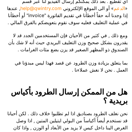
أي تقطيع . بعد ذلك يمكنكم إرسال الفيديو لنا عبر قسم
«
الدعم
» أو الى الموقع الإلكتروني
help@qwintry.com
, عندها
إذا وجدنا أنه حقاً أخطأنا في تقديم الفاتورة "invoice" أو أخطأنا
في عملية التغليف فعليه سوف نقوم بتعويضكم بالفرق المالي .
ومع ذلك , في كثير من الأحيان فإن المستخدمين الجدد قد لا
يقدرون بشكل صحيح وزن التغليف البريدي حيث أنه لا شك بأن
الصندوق ذو المظهر الصغير قد يزن بضع مئات الغرامات .
بما يتعلق بزيادة وزن الطرود عن قصد فهذا ليس مبدؤنا في
العمل . نحن لا نغش عملاءنا .
هل من الممكن إرسال الطرود بأكياس
بريدية ؟
نحن نغلف الطرود بصناديق اذا لم تطلبوا خلاف ذلك . لكن أحيانا
قد نستخدم أيضاً أكياساً من البولي ايتيلين المتين , اذا وصل
الغرض الينا داخل كيس لا يزيد من الأبعاد أو الوزن , واذا كان