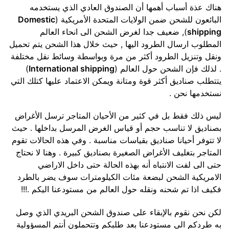
هناك عذة أسباب أهمها أن الصندوق العادي الذي يستخدمه
البائعون للشحن ضمن الولايات المتحدة الأمريكية (
Domestic
shipping
), ضعيف جدا لغرض الشحن الى انحاء العالم
المطلوب ارسال الطرود اليها , حيث خلال هذا الشحن يتم تحميل
ونقل وتنزيل الطرود أكثر من مرة وبواسطة وسائط نقل مختلفة
. لذلك فإن الشحن حول العالم (
International shipping
)
يتتطلب صناديق أكثر قوة ومتانة ويمكن الاعتماد عليها كتلك التي
نستخدمها نحن .
ليس ذلك فقط بل في كثير من الأحيان المتاجر ترسل الأغراض
بصناديق لا تناسب حجم أو قياس الغرض المرسل بداخلها . حيث
لا تتوفر أحيانا صناديق بقياسات مناسبة . وفي هذه الحالات تقوم
المتاجر بتغليف الأغراض الصغيرة بصناديق كبيرة . وهنا لا نحتاج
حتى الى لفت الانتباه أنه بهذه الحالة حتى داخل الاراضي
الامريكية الشحن لبضعة مئات الكيلومترات سوف يضر بالطرد
فكيف اذا تم شحنه ونقله حول العالم من مستودعنا اليكم .!!!
لكن نحن نقوم بالإبقاء على صندوق الشحن البريدي الذي وصل
به طردكم الى مستودعنا بعد طلبكم وتتحملون أنتم المسؤولية