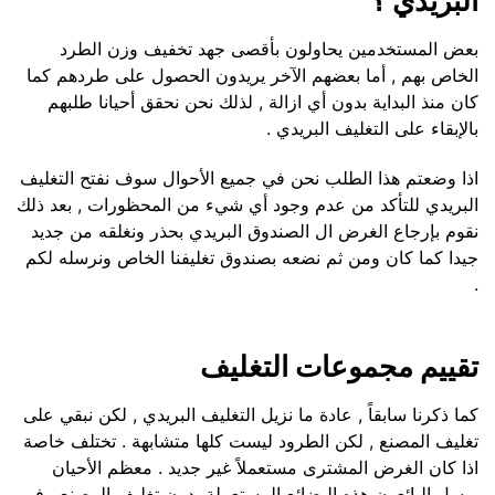
البريدي ؟
بعض المستخدمين يحاولون بأقصى جهد تخفيف وزن الطرد
الخاص بهم , أما بعضهم الآخر يريدون الحصول على طردهم كما
كان منذ البداية بدون أي ازالة , لذلك نحن نحقق أحيانا طلبهم
بالإبقاء على التغليف البريدي .
اذا وضعتم هذا الطلب نحن في جميع الأحوال سوف نفتح التغليف
البريدي للتأكد من عدم وجود أي شيء من المحظورات , بعد ذلك
نقوم بإرجاع الغرض ال الصندوق البريدي بحذر ونغلقه من جديد
جيدا كما كان ومن ثم نضعه بصندوق تغليفنا الخاص ونرسله لكم
.
تقييم مجموعات التغليف
كما ذكرنا سابقاً , عادة ما نزيل التغليف البريدي , لكن نبقي على
تغليف المصنع , لكن الطرود ليست كلها متشابهة . تختلف خاصة
اذا كان الغرض المشترى مستعملاً غير جديد . معظم الأحيان
يرسل البائعون هذه البضائع المستعملة بدون تغليف المصنع . في