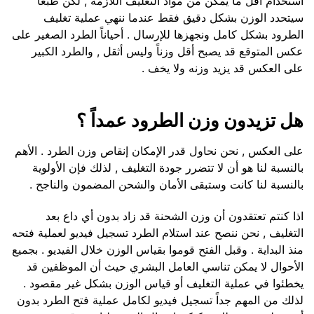
استخدام أقل ما يمكن من مواد التغليف اللازمة , لكن طبعاً
سيتحدد الوزن بشكل دقيق فقط عندما ننهي عملية تغليف
الطرود بشكل كامل ونجهزها للإرسال . أحياناً الطرد الصغير على
عكس المتوقع قد يصبح أقل وزناً وليس أثقل , والطرد الكبير
على العكس قد يزيد وزنه ولا يخف .
هل تزيدون وزن الطرود عمداً ؟
على العكس , نحن نحاول قدر الإمكان إنقاص وزن الطرد . الأهم
بالنسبة لنا هو أن لا تتضرر جودة التغليف , لذلك فإن الأولوية
بالنسبة لنا كانت وستبقى الأمان والشحن المضمون والناجح .
اذا كنتم تعتقدون أن وزن الشحنة قد زاد بدون أي داع بعد
التغليف , نحن ننصح عند استلام الطرد تسجيل فيديو لعملية فتحه
منذ البداية . وقبل الفتح قوموا بقياس الوزن خلال الفيديو . بجميع
الأحوال لا يمكن تناسي العامل البشري حيث أن الموظفين قد
يخطئوا في عملية التغليف أو قياس الوزن بشكل غير مقصود .
لذلك من المهم جداً تسجيل فيديو لكامل عملية فتح الطرد بدون