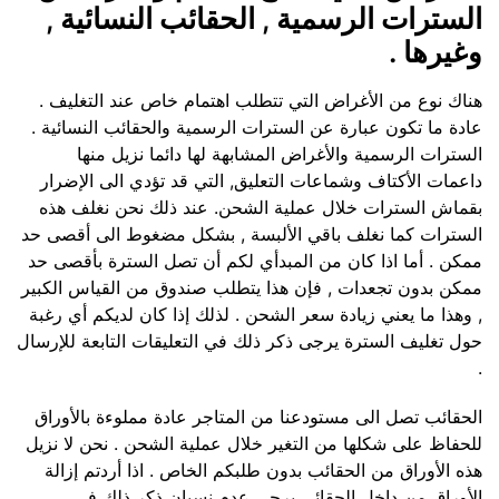
السترات الرسمية , الحقائب النسائية ,
وغيرها .
هناك نوع من الأغراض التي تتطلب اهتمام خاص عند التغليف .
عادة ما تكون عبارة عن السترات الرسمية والحقائب النسائية .
السترات الرسمية والأغراض المشابهة لها دائما نزيل منها
داعمات الأكتاف وشماعات التعليق, التي قد تؤدي الى الإضرار
بقماش السترات خلال عملية الشحن. عند ذلك نحن نغلف هذه
السترات كما نغلف باقي الألبسة , بشكل مضغوط الى أقصى حد
ممكن . أما اذا كان من المبدأي لكم أن تصل السترة بأقصى حد
ممكن بدون تجعدات , فإن هذا يتطلب صندوق من القياس الكبير
, وهذا ما يعني زيادة سعر الشحن . لذلك إذا كان لديكم أي رغبة
حول تغليف السترة يرجى ذكر ذلك في التعليقات التابعة للإرسال
.
الحقائب تصل الى مستودعنا من المتاجر عادة مملوءة بالأوراق
للحفاظ على شكلها من التغير خلال عملية الشحن . نحن لا نزيل
هذه الأوراق من الحقائب بدون طلبكم الخاص . اذا أردتم إزالة
الأوراق من داخل الحقائي يرجى عدم نسيان ذكر ذلك في