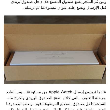
ومن ثم المتجر يضع صندوق المصنع هذا داخل صندوق بريدي
قبل الإرسال ويضع عليه عنوان مستودعنا ثم يرسله .
عندما تريدون إرسال Apple Watch من مستودعنا . يمر الطرد
بمرحلة التغليف , التي خلالها نفتح الصندوق البريدي ونخرج منه
الساعة داخل صندوق المصنع الموضوعة فيه . ونغلفها بصندوقنا
الخاص ملصقا عليه عنوانكم النهائي الذي سنرسل اليه طردكم .