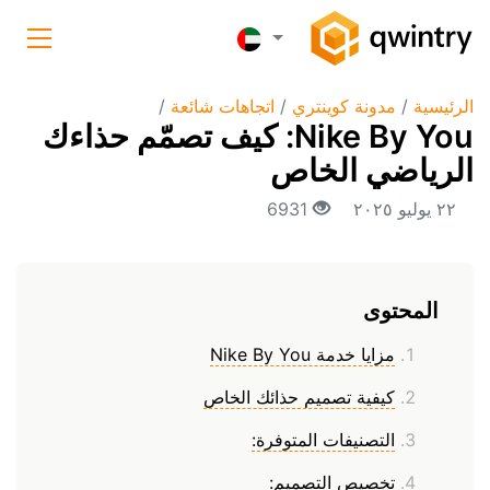
الرئيسية
/
مدونة كوينتري
/
اتجاهات شائعة
/
Nike By You: كيف تصمّم حذاءك
الرياضي الخاص
٢٢ يوليو ٢٠٢٥
6931
المحتوى
مزايا خدمة Nike By You
كيفية تصميم حذائك الخاص
التصنيفات المتوفرة:
تخصيص التصميم: