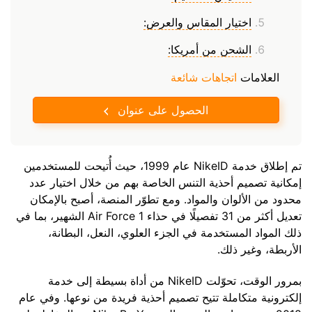
اختيار المقاس والعرض:
الشحن من أمريكا:
العلامات
اتجاهات شائعة
الحصول على عنوان
تم إطلاق خدمة NikeID عام 1999، حيث أُتيحت للمستخدمين
إمكانية تصميم أحذية التنس الخاصة بهم من خلال اختيار عدد
محدود من الألوان والمواد. ومع تطوّر المنصة، أصبح بالإمكان
تعديل أكثر من 31 تفصيلًا في حذاء Air Force 1 الشهير، بما في
ذلك المواد المستخدمة في الجزء العلوي، النعل، البطانة،
الأربطة، وغير ذلك.
بمرور الوقت، تحوّلت NikeID من أداة بسيطة إلى خدمة
إلكترونية متكاملة تتيح تصميم أحذية فريدة من نوعها. وفي عام