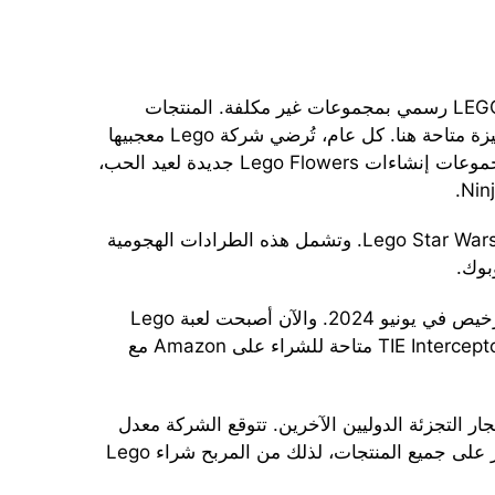
يحتوي أحد المتاجر الكبرى الأمريكية على كتالوج LEGO رسمي بمجموعات غير مكلفة. المنتجات
الجديدة الحالية لعام 2024 ومجموعات البناء المميزة متاحة هنا. كل عام، تُرضي شركة Lego معجبيها
بشيء مثير للاهتمام. أصدرت الشركة هذا العام مجموعات إنشاءات Lego Flowers جديدة لعيد الحب،
في عام 2023، ظهرت العديد من مجموعات بناء Lego Star Wars. وتشمل هذه الطرادات الهجومية
بوك.
يمكن شراء إصدارات Lego للعام الماضي بسعر رخيص في يونيو 2024. والآن أصبحت لعبة Lego
Star Wars Mandalorian Fang Fighter vs و TIE Interceptor متاحة للشراء على Amazon مع
ار التجزئة الدوليين الآخرين. تتوقع الشركة معدل
طلبات مرتفع، لذلك تقوم بانتظام بتخفيض الأسعار على جميع المنتجات، لذلك من المربح شراء Lego