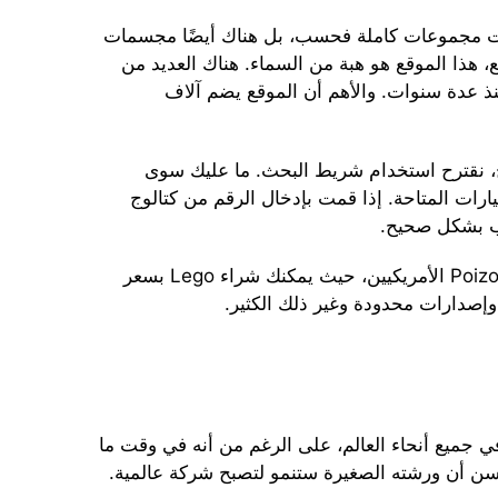
ت مجموعات كاملة فحسب، بل هناك أيضًا مجسمات
ع، هذا الموقع هو هبة من السماء. هناك العديد من
نذ عدة سنوات. والأهم أن الموقع يضم آلاف
ج، نقترح استخدام شريط البحث. ما عليك سوى
ع الخيارات المتاحة. إذا قمت بإدخال الرقم من كتالوج
لب بشكل صحيح.
تتوفر التصميمات أيضًا على موقعي BrickLink وPoizon الأمريكيين، حيث يمكنك شراء Lego بسعر
إصدارات محدودة وغير ذلك الكثير.
ين من المعجبين في جميع أنحاء العالم، على الرغم من أنه في وقت ما
سن أن ورشته الصغيرة ستنمو لتصبح شركة عالمية.