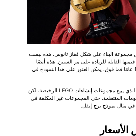
صعب أن نتخيل هدية أفضل لمحبي MCU من مجموعة البناء على شكل قفاز ثانوس. هذه ليست
لتي تزداد قيمتها القابلة للزيادة على مر السنين. هذه أيضًا
أحجية معقدة مكونة من 590 قطعة للأعمار من 18 عامًا فما فوق. يمكن العثور على هذا النموذج في
أمازون ليس المتجر الأمريكي الوحيد عبر الإنترنت الذي يبيع مجموعات إنشاءات LEGO الرخيصة، لكن
خصومات المنتظمة. حتى المجموعات غير المكلفة في
في مثال نموذج برج إيفل.
 الأسعار