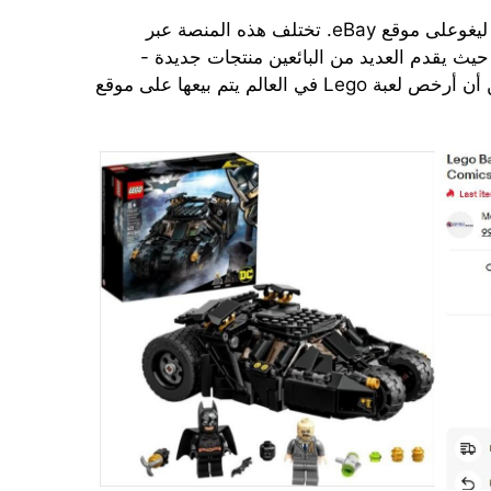
يقوم العديد من عملاء Qwintry بطلب مجموعات ليغوعلى موقع eBay. تختلف هذه المنصة عبر
 حيث يقدم العديد من البائعين منتجات جديدة -
مختومة أو مطبوعة - بخصم كبير. يمكنك التأكد من أن أرخص لعبة Lego في العالم يتم بيعها على موقع