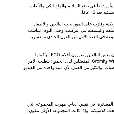
نه لم ييأس: بدأ في صنع السلالم وألواح الكي والألعاب
د 15 عامًا.
ركة LEGO الأسواق الأمريكية وفازت على الفور بحب البالغين والأطفال.
ا الخاصة والمختلفة والبسيطة في التركيب. وحتى اليوم، تتناسب
 1958 مع الأجزاء المصنوعة في العقد الأول من القرن الحادي والعشرين،
اليوم، أصبحت هواية LEGO ظاهرة عالمية. حتى أن بعض البالغين يصورون أفلام LEGO بأكملها
باستخدام طريقة Stop Motion، تمامًا مثل Wallace وGromit المفضلين لدى الجميع: يتطلب الأمر
ات والشخصيات، والكثير من الصبر، لأن ثانية واحدة من الفيديو
في عام 1978، أنشأت الشركة مجسمات LEGO المصغرة. في نفس العام، ظهرت المجموعة التي
مرة. بالطبع أصبحت كلاسيكية. وإذا كانت المجموعة الأولى تتكون