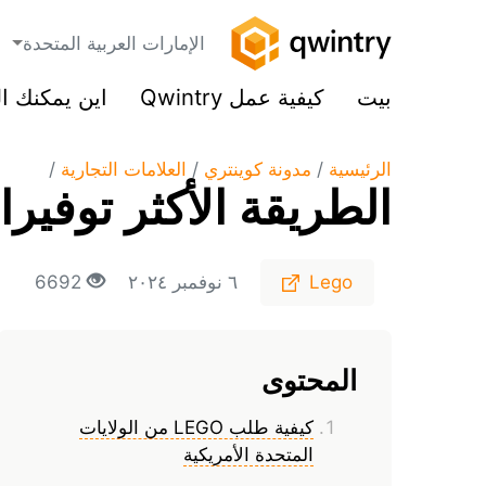
الإمارات العربية المتحدة
بيت
كيفية عمل Qwintry
اين يمكنك ا
الرئيسية
/
مدونة كوينتري
/
العلامات التجاریة
/
الطريقة الأكثر توفيرا لش
Lego
٦ نوفمبر ٢٠٢٤
6692
المحتوى
كيفية طلب LEGO من الولايات
المتحدة الأمريكية