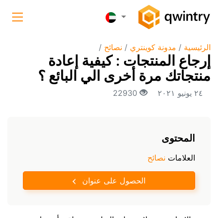
الرئيسية
/
مدونة كوينتري
/
نصائح
/
إرجاع المنتجات : كيفية إعادة
منتجاتك مرة أخرى الي البائع ؟
٢٤ يونيو ٢٠٢١
22930
المحتوى
العلامات
نصائح
الحصول على عنوان