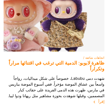
اتجاهات شائعة /
ظاهرة لابوبو: الدمية التي ترغب في اقتنائها مراراً
وتكراراً
شهدت دمى Labubu، خصوصاً على شكل ميداليات، رواجاً
واسعاً بين عشاق الموضة مؤخراً. ففي أسبوع الموضة بباريس
في مارس، ظهرت هذه الدمى الفريدة على حقائب كبار
المصممين، وقبلها شوهدت بحوزة مشاهير مثل ريهانا ودوا ليبا.
إقرأ