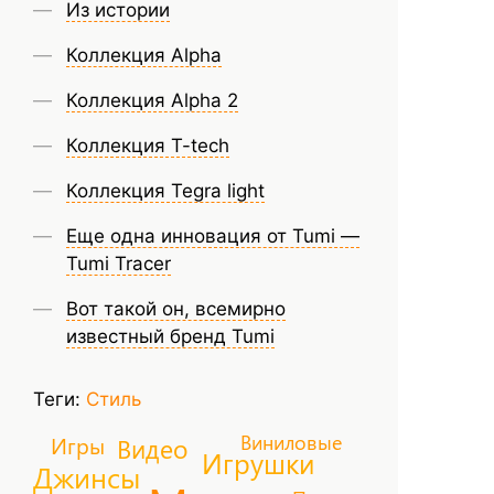
Из истории
Коллекция Alpha
Коллекция Alpha 2
Коллекция T-tech
Коллекция Tegra light
Еще одна инновация от Tumi —
Tumi Tracer
Вот такой он, всемирно
известный бренд Tumi
Теги:
Стиль
Виниловые
Игры
Видео
Игрушки
Джинсы