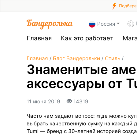
Подберем
Россия
Главная
Как это работает
Маг
Главная
/
Блог Бандерольки
/
Стиль
/
Знаменитые аме
аксессуары от T
11 июня 2019
14319
Часто нам задают вопрос: «где можно ку
выбрать качественную сумку на каждый д
Tumi — бренд
с 30-летней историей созд