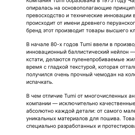
Компания Tumi
образована в 1975 году Ч
опиралась на основополагающие принцип
превосходство и технические инновации 
происходит от имени древнего перуанског
бренд этот производит товары высшего кл
В начале 80-х годов Tumi ввели в произв
инновационный баллистический нейлон — 
кстати, делаются пуленепробиваемые жил
время с гладкой текстурой, которая оттал
получился очень прочный чемодан на коле
испачкать.
В чем отличие Tumi от многочисленных ан
компании — исключительно качественные
абсолютно каждой детали: от самого мале
уникальных материалов для пошива. Това
специально разработанных и протестиров