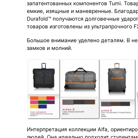
запатентованных компонентов Tumi. Товар
емкие, изящные и маневренные. Благодар
Durafold™ получаются долговечные удар
товаров изготовлены из ультрапрочного F
Большое внимание уделено деталям. В н
замков и молний.
Интерпретация коллекции Alfa, ориентир
людей. Она идеально подходит студентам