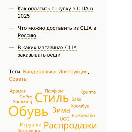
Как оплатить покупку в США в
2025
Что можно доставить из США в
Россию
В каких магазинах США
заказывать вещи
Теги:
Бандеролька
,
Инструкция
,
Советы
Аромат
Парфюм
Стиль
Крипто
GoPro
Saks
Samsung
Обувь
Хромбук
Зима
Рождество
UGG
Распродажи
Игрушки
Винтажные