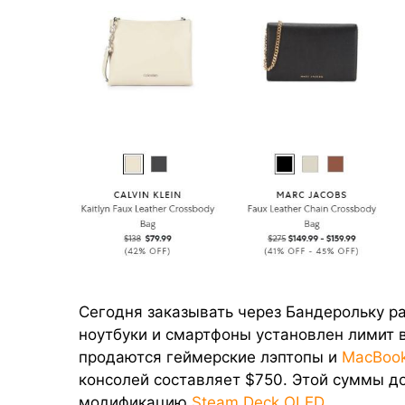
Сегодня заказывать через Бандерольку р
ноутбуки и смартфоны установлен лимит в
продаются геймерские лэптопы и
MacBook
консолей составляет $750. Этой суммы до
модификацию
Steam Deck OLED
.