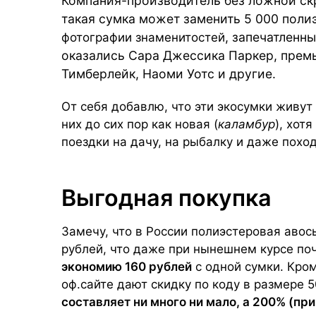
Компания-производитель без ложной скр
такая сумка может заменить 5 000 поли
, запечатленн
фотографии знаменитостей
оказались Сара Джессика Паркер, прем
Тимберлейк, Наоми Уотс и другие.
От себя добавлю, что эти экосумки живут 
них до сих пор как новая (
каламбур
), хот
поездки на дачу, на рыбалку и даже поход
Выгодная покупка
Замечу, что в
России
полиэстеровая авоськ
рублей, что даже при нынешнем курсе поч
экономию 160 рублей
с одной сумки. Кром
оф.сайте дают скидку по коду в размере 
составляет ни много ни мало, а 200% (пр