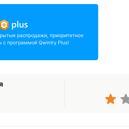
акрытые распродажи, приоритетное
 с программой Qwintry Plus!
я