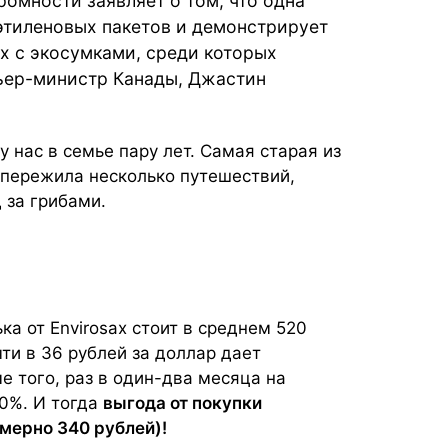
омности заявляет о том, что одна
этиленовых пакетов и демонстрирует
ых с экосумками, среди которых
ьер-министр Канады, Джастин
у нас в семье пару лет. Самая старая из
я пережила несколько путешествий,
 за грибами.
а от Envirosax стоит в среднем 520
ти в 36 рублей за доллар дает
е того, раз в один-два месяца на
50%. И тогда
выгода от покупки
имерно 340 рублей)!