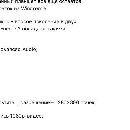
данный планшет все еще остается
еток на Windows’e.
кор – второе поколение в двух
 Encore 2 обладают такими
Advanced Audio;
ьтитач, разрешение – 1280×800 точек;
пись 1080p-видео;