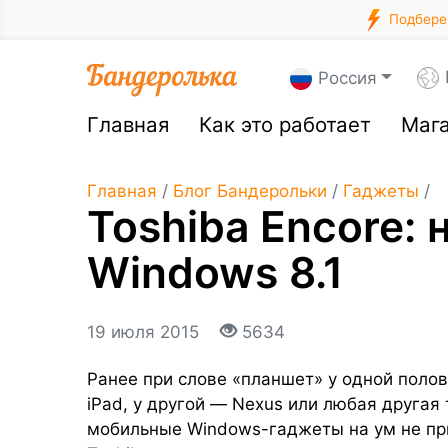
Подберем
Россия
Главная
Как это работает
Маг
Главная
/
Блог Бандерольки
/
Гаджеты
/
Toshiba Encore:
Windows 8.1
19 июля 2015
5634
Ранее при слове «планшет» у одной поло
iPad, у другой — Nexus или любая другая 
мобильные Windows-гаджеты на ум не при