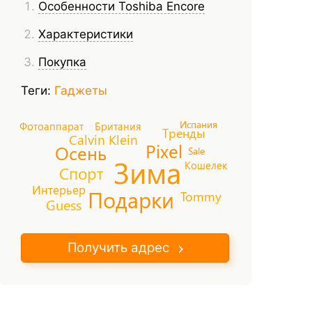
Особенности Toshiba Encore
Характеристики
Покупка
Теги:
Гаджеты
Испания
Фотоаппарат
Британия
Тренды
Calvin Klein
Pixel
Осень
Sale
Зима
Кошелек
Спорт
Интерьер
Подарки
Tommy
Guess
Получить адрес