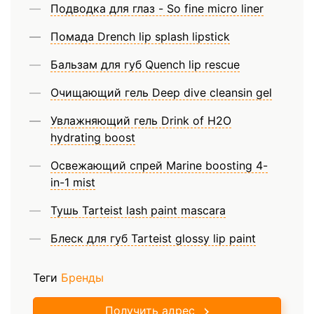
Подводка для глаз - So fine micro liner
Помада Drench lip splash lipstick
Бальзам для губ Quench lip rescue
Очищающий гель Deep dive cleansin gel
Увлажняющий гель Drink of H2O
hydrating boost
Освежающий спрей Marine boosting 4-
in-1 mist
Тушь Tarteist lash paint mascara
Блеск для губ Tarteist glossy lip paint
Теги
Бренды
Получить адрес