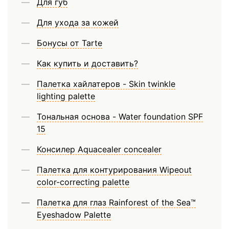
Для губ
Для ухода за кожей
Бонусы от Tarte
Как купить и доставить?
Палетка хайлатеров - Skin twinkle
lighting palette
Тональная основа - Water foundation SPF
15
Консилер Aquacealer concealer
Палетка для контурирования Wipeout
color-correcting palette
Палетка для глаз Rainforest of the Sea™
Eyeshadow Palette