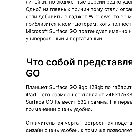
линейки, но бюджетные версии редко удо
Одной из главных причин тому стали огр
если добавить в гаджет Windows, то во м
приблизится к компьютерам, хоть полност
Microsoft Surface GO претендует именно 
универсальный и портативный.
Что собой представля
GO
Планшет Surface GO 8gb 128gb по габарит
iPad – его размеры составляют 245×175×8
Surface GO lte весит 532 грамма. На перв
применении очень удобно.
Отличительная черта – встроенная подстав
дизайн очень удобен, к тому же позволяе