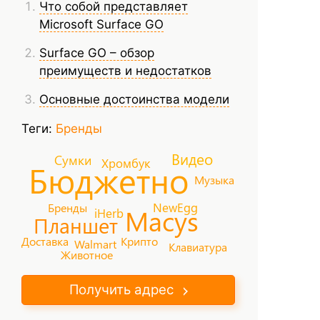
Что собой представляет
Microsoft Surface GO
Surface GO – обзор
преимуществ и недостатков
Основные достоинства модели
Теги:
Бренды
Видео
Сумки
Хромбук
Бюджетно
Музыка
NewEgg
Бренды
Macys
iHerb
Планшет
Доставка
Крипто
Walmart
Клавиатура
Животное
Получить адрес