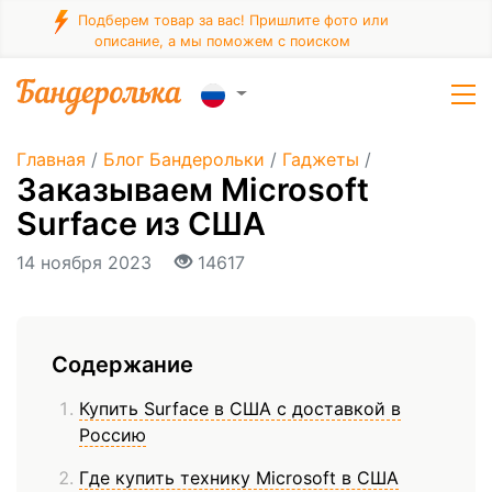
Подберем товар за вас! Пришлите фото или
описание, а мы поможем с поиском
Главная
/
Блог Бандерольки
/
Гаджеты
/
Заказываем Microsoft
Surface из США
14 ноября 2023
14617
Содержание
Купить Surface в США с доставкой в
Россию
Где купить технику Microsoft в США