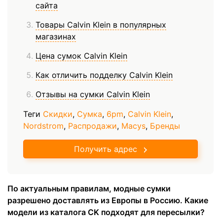
сайта
Товары Calvin Klein в популярных
магазинах
Цена сумок Calvin Klein
Как отличить подделку Calvin Klein
Отзывы на сумки Calvin Klein
Теги
Скидки
,
Сумка
,
6pm
,
Calvin Klein
,
Nordstrom
,
Распродажи
,
Macys
,
Бренды
Получить адрес
По актуальным правилам, модные сумки
разрешено доставлять из Европы в Россию. Какие
модели из каталога CK подходят для пересылки?