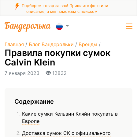
Подберем товар за вас! Пришлите фото или
описание, а мы поможем с поиском
Главная
/
Блог Бандерольки
/
Бренды
/
Правила покупки сумок
Calvin Klein
7 января 2023
12832
Содержание
Какие сумки Кельвин Кляйн покупать в
Европе
Доставка сумок CK с официального