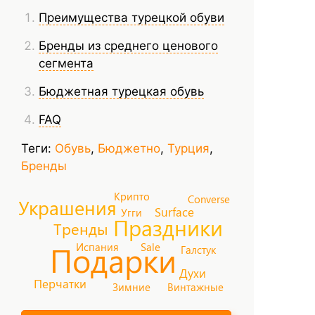
Преимущества турецкой обуви
Бренды из среднего ценового
сегмента
Бюджетная турецкая обувь
FAQ
Теги:
Обувь
,
Бюджетно
,
Турция
,
Бренды
Крипто
Converse
Украшения
Surface
Угги
Праздники
Тренды
Подарки
Испания
Sale
Галстук
Духи
Перчатки
Зимние
Винтажные