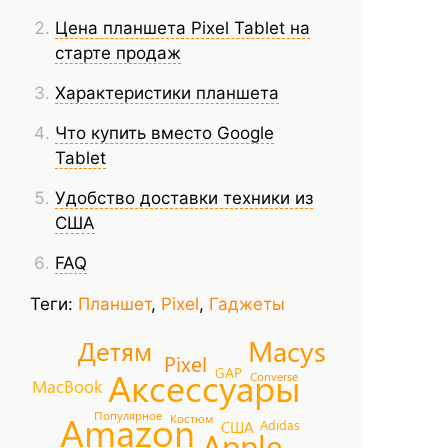
Цена планшета Pixel Tablet на
старте продаж
Характеристики планшета
Что купить вместо Google
Tablet
Удобство доставки техники из
США
FAQ
Теги:
Планшет
,
Pixel
,
Гаджеты
Macys
Детям
Pixel
GAP
Аксессуары
Converse
MacBook
Amazon
Популярное
Костюм
Adidas
США
Apple