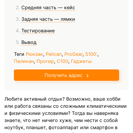
Средняя часть — кейс
Задняя часть — лямки
Тестирование
Вывод
Теги
Рюкзак
,
Pelican
,
ProGear
,
S100:
,
Пеликан
,
Прогир
,
С100
,
Гаджеты
Получить адрес
Любите активный отдых? Возможно, ваше хобби
или работа связаны со сложными климатическими
и физическими условиями? Тогда вы наверняка
знаете, что нет ничего хуже, чем нести с собой
ноутбук, планшет, фотоаппарат или смартфон в