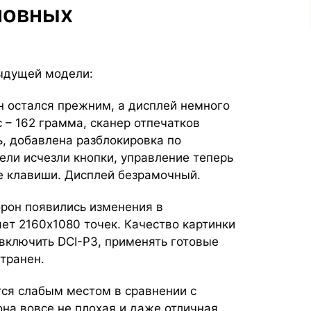
сновных
дыдущей модели:
йн остался прежним, а дисплей немного
 – 162 грамма, сканер отпечатков
, добавлена разблокировка по
ели исчезли кнопки, управление теперь
е клавиши. Дисплей безрамочный.
орон появились изменения в
ет 2160х1080 точек. Качество картинки
включить DCI-P3, применять готовые
транен.
тся слабым местом в сравнении с
она вовсе не плохая и даже отличная