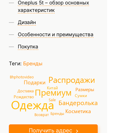
Oneplus 5t – обзор основных
характеристик
Дизайн
Особенности и преимущества
Покупка
Теги:
Бренды
Распродажи
Bhphotovideo
Подарки
Китай
Размеры
Премиум
Доставка
Сумки
Рождество
Одежда
Sale
Бандеролька
Косметика
Бренды
Возврат
Получить адрес