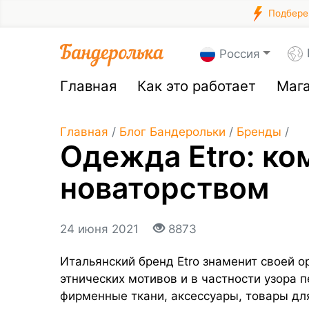
Подберем
Россия
Главная
Как это работает
Маг
Главная
/
Блог Бандерольки
/
Бренды
/
Одежда Etro: к
новаторством
24 июня 2021
8873
Итальянский бренд Etro знаменит своей 
этнических мотивов и в частности узора 
фирменные ткани, аксессуары, товары дл