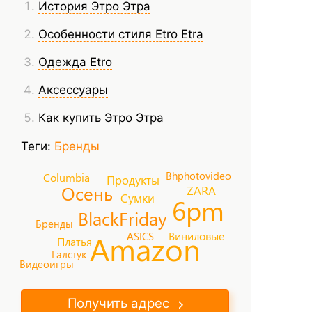
История Этро Этра
Особенности стиля Etro Etra
Одежда Etro
Аксессуары
Как купить Этро Этра
Теги:
Бренды
Bhphotovideo
Columbia
Продукты
Осень
ZARA
Сумки
6pm
BlackFriday
Бренды
Amazon
Виниловые
ASICS
Платья
Галстук
Видеоигры
Получить адрес