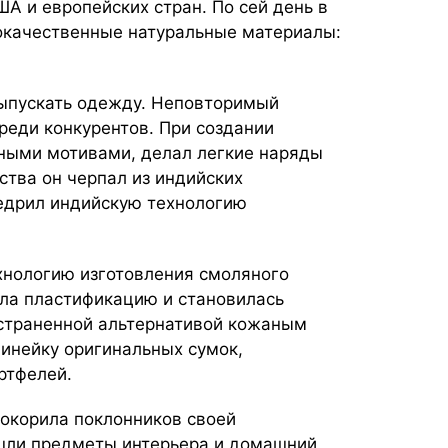
ША и европейских стран. По сей день в
окачественные натуральные материалы:
выпускать одежду. Неповторимый
реди конкурентов. При создании
ными мотивами, делал легкие наряды
ства он черпал из индийских
недрил индийскую технологию
хнологию изготовления смоляного
ла пластификацию и становилась
остраненной альтернативой кожаным
линейку оригинальных сумок,
ртфелей.
покорила поклонников своей
шли предметы интерьера и домашний