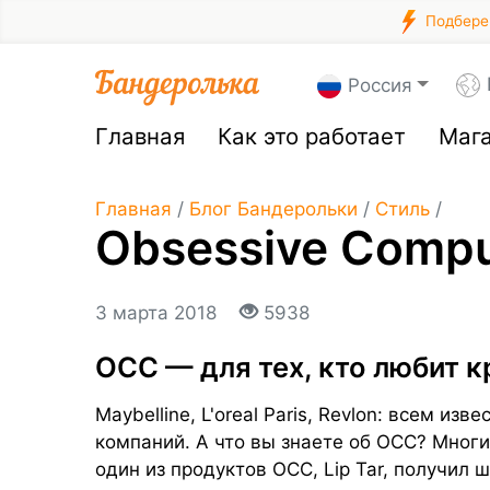
Подберем
Россия
Главная
Как это работает
Маг
Главная
/
Блог Бандерольки
/
Стиль
/
Obsessive Compu
3 марта 2018
5938
OCC — для тех, кто любит к
Maybelline, L'oreal Paris, Revlon: всем из
компаний. А что вы знаете об ОСС? Многих
один из продуктов OCC, Lip Tar, получи