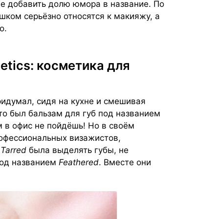
же добавить долю юмора в название. По
шком серьёзно относятся к макияжу, а
о.
etics: косметика для
идумал, сидя на кухне и смешивая
то был бальзам для губ под названием
м в офис не пойдёшь! Но в своём
офессиональных визажистов,
а
Tarred
была выделять губы, не
под названием
Feathered
. Вместе они