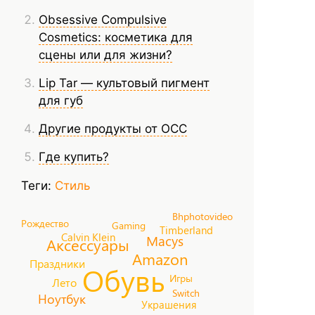
Obsessive Compulsive
Cosmetics: косметика для
сцены или для жизни?
Lip Tar — культовый пигмент
для губ
Другие продукты от OCC
Где купить?
Теги:
Стиль
Bhphotovideo
Рождество
Gaming
Timberland
Calvin Klein
Macys
Аксессуары
Amazon
Праздники
Обувь
Игры
Лето
Switch
Ноутбук
Украшения