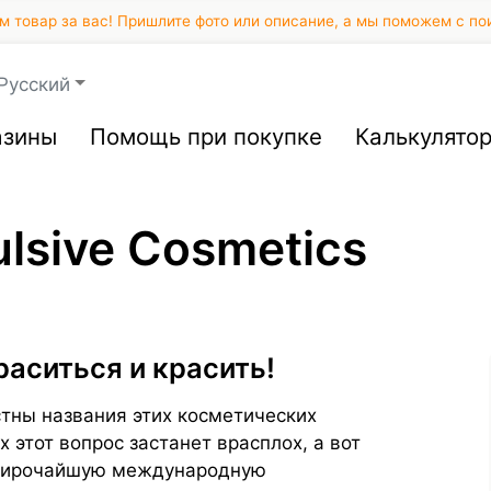
 товар за вас! Пришлите фото или описание, а мы поможем с по
Русский
азины
Помощь при покупке
Калькулято
lsive Cosmetics
раситься и красить!
вестны названия этих косметических
 этот вопрос застанет врасплох, а вот
л широчайшую международную