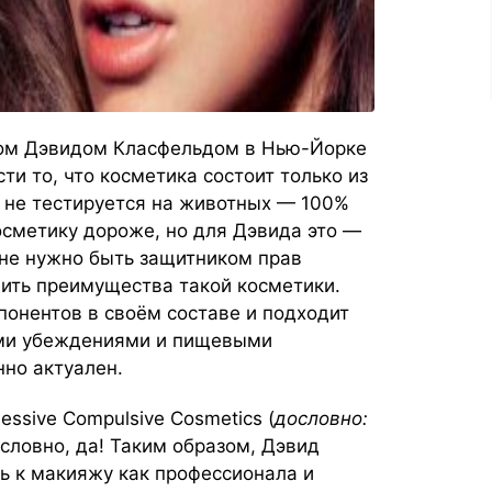
том Дэвидом Класфельдом в Нью-Йорке
ти то, что косметика состоит только из
 не тестируется на животных — 100%
косметику дороже, но для Дэвида это —
 не нужно быть защитником прав
ить преимущества такой косметики.
онентов в своём составе и подходит
ыми убеждениями и пищевыми
но актуален.
essive Compulsive Cosmetics (
дословно:
условно, да! Таким образом, Дэвид
ь к макияжу как профессионала и