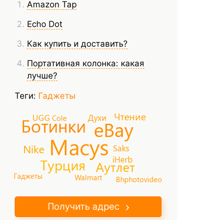
Amazon Tap
Echo Dot
Как купить и доставить?
Портативная колонка: какая
лучше?
Теги:
Гаджеты
Чтение
UGG
Духи
Cole
Ботинки
eBay
Macys
Nike
Saks
iHerb
Турция
Аутлет
Гаджеты
Walmart
Bhphotovideo
Получить адрес