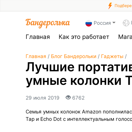
Подберем
Россия
Главная
Как это работает
Маг
Главная
/
Блог Бандерольки
/
Гаджеты
/
Лучшие портатив
умные колонки T
29 июля 2019
6762
Семья умных колонок Amazon пополнилас
Tap и Echo Dot с интеллектуальным голо