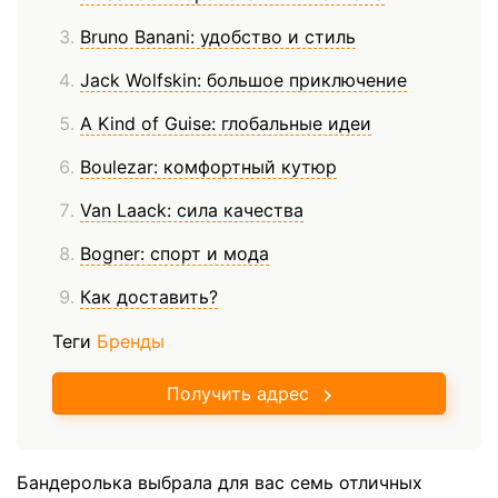
Bruno Banani: удобство и стиль
Jack Wolfskin: большое приключение
A Kind of Guise: глобальные идеи
Boulezar: комфортный кутюр
Van Laack: сила качества
Bogner: спорт и мода
Как доставить?
Теги
Бренды
Получить адрес
Бандеролька выбрала для вас семь отличных